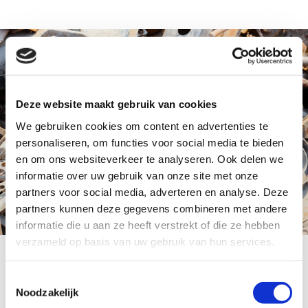
Deze website maakt gebruik van cookies
We gebruiken cookies om content en advertenties te
personaliseren, om functies voor social media te bieden
en om ons websiteverkeer te analyseren. Ook delen we
informatie over uw gebruik van onze site met onze
partners voor social media, adverteren en analyse. Deze
partners kunnen deze gegevens combineren met andere
informatie die u aan ze heeft verstrekt of die ze hebben
verzameld op basis van uw gebruik van hun services.
Oud metaal, afval of waardevol? Uw oude
metaal levert misschien wel meer op dan u
Toestemmingsselectie
Noodzakelijk
denkt. Als u van uw oude metalen af wilt, dan